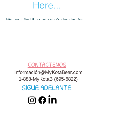
Here...
We can’t find the page you’re looking for.
Check the URL, or head back home.
Go Home
CONTÁCTENOS
Información@MyKotaBear.com
1-888-MyKotaB
(695-6822)
SIGUE ADELANTE
My Kota Bear, Inc. es una organización benéfica 501c3
exenta de impuestos.
Términos y condiciones
y
política de
privacidad
de My Kota Bear.