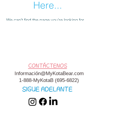
Here...
We can’t find the page you’re looking for.
Check the URL, or head back home.
Go Home
CONTÁCTENOS
Información@MyKotaBear.com
1-888-MyKotaB
(695-6822)
SIGUE ADELANTE
My Kota Bear, Inc. es una organización benéfica 501c3
exenta de impuestos.
Términos y condiciones
y
política de
privacidad
de My Kota Bear.