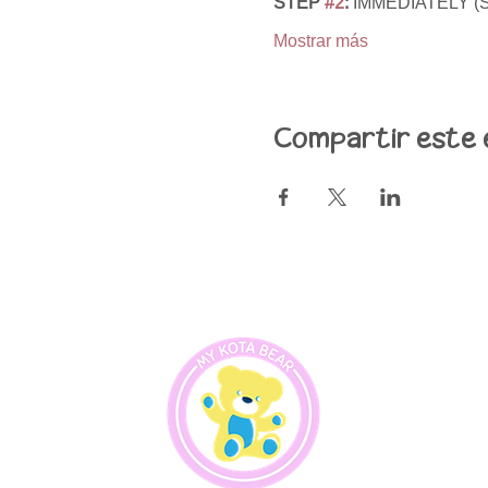
STEP 
#2
:
 IMMEDIATELY (Se
Mostrar más
Compartir este 