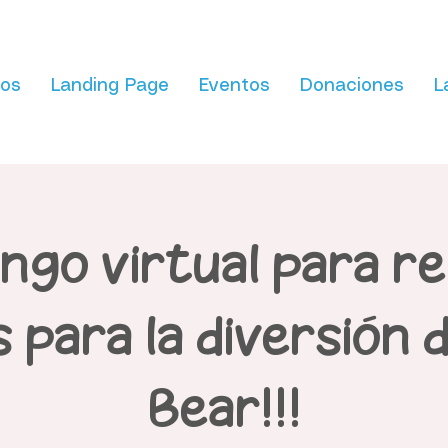
ios
Landing Page
Eventos
Donaciones
L
bingo virtual para r
 para la diversión 
Bear!!!