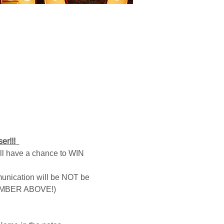
!!!  
ll have a chance to WIN 
nication will be NOT be 
UMBER ABOVE!)  