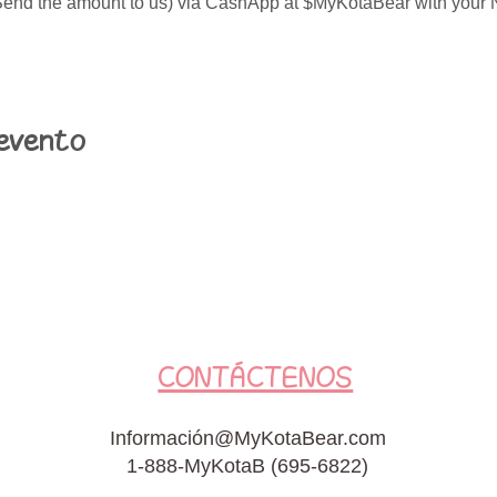
nd the amount to us) via CashApp at $MyKotaBear with your N
evento
CONTÁCTENOS
Información@MyKotaBear.com
1-888-MyKotaB (695-6822)