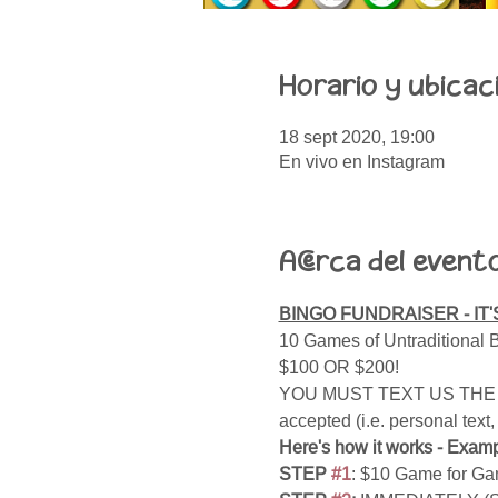
Horario y ubicac
18 sept 2020, 19:00
En vivo en Instagram
Acerca del event
BINGO FUNDRAISER - IT'S 
10 Games of Untraditional 
$100 OR $200!  
YOU MUST TEXT US THE LINE
accepted (i.e. personal 
Here's how it works - Examp
STEP 
#1
: $10 Game for Ga