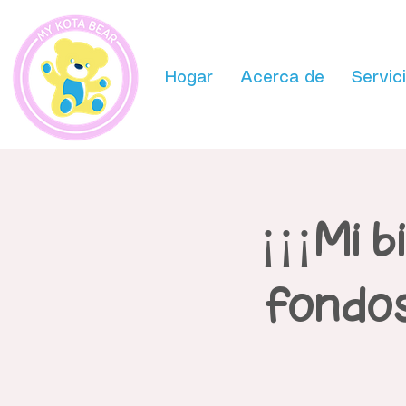
Hogar
Acerca de
Servic
¡¡¡Mi 
fondos