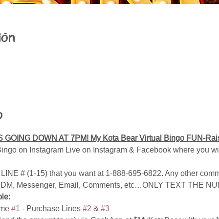
ión
o
GOING DOWN AT 7PM! My Kota Bear Virtual Bingo FUN-Raiser
Bingo on Instagram Live on Instagram & Facebook where you wi
 # (1-15) that you want at 1-888-695-6822. Any other commu
text, DM, Messenger, Email, Comments, etc…ONLY TEXT THE N
le:
me 
#1
 - Purchase Lines 
#2
 & 
#3